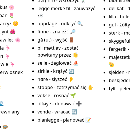
trå (inn) - wkroczyć 🚶‍♂️
blomstren
okus 🌸
legge merke til - zauważyć
delikat - 
ipan 🌷
👀
lilla - fio
narcyz 🌼
oppdage - odkryć 🔍
gul - żółt
acynt 🌺
finne - znaleźć 🔎
sterk - m
awilec 🌸
gå (ut) - wyjść 🚪
skyggefull
la 🦩
bli møtt av - zostać
fargerik 
powitany przez 👋
an 🦩
majesteti
seile - żeglować ⛵
awie 🦩
👑
sirkle - krążyć 🔄
ierwiosnek
sjelden - 
høre - słyszeć 👂
beskjede

stoppe - zatrzymać się ✋
fylt - peł

vokse - rosnąć 🌱
🌊
tilføye - dodawać ➕
drewniany
vende - wracać 🔄
planlegge - planować 📝
o 🪺