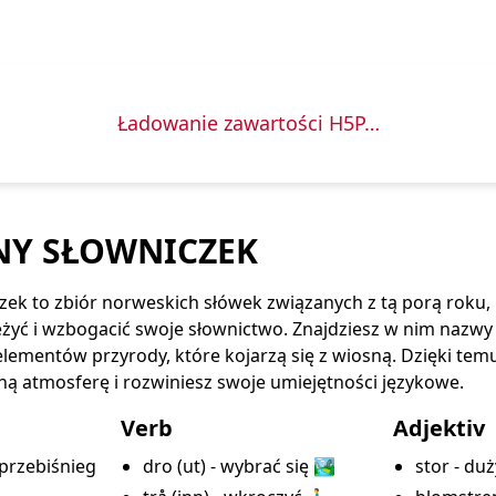
Ładowanie zawartości H5P…
Y SŁOWNICZEK
ek to zbiór norweskich słówek związanych z tą porą roku, 
yć i wzbogacić swoje słownictwo. Znajdziesz w nim nazwy 
elementów przyrody, które kojarzą się z wiosną. Dzięki temu
ą atmosferę i rozwiniesz swoje umiejętności językowe.
Verb
Adjektiv
 przebiśnieg
dro (ut) - wybrać się 🏞️
stor - du