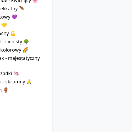
de - kwitnący 🌸
delikatny 🪶
letowy 💜
y 💛
ocny 💪
 - cienisty 🌳
- kolorowy 🌈
sk - majestatyczny
rzadki 🦄
n - skromny 🙏
en 🏺