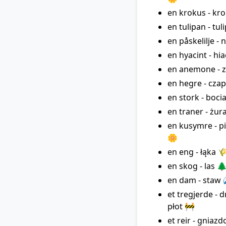
en krokus - kr
en tulipan - tul
en påskelilje - 
en hyacint - hi
en anemone - z
en hegre - czap
en stork - boci
en traner - żur
en kusymre - p
🌼
en eng - łąka 
en skog - las 
en dam - staw 
et tregjerde - 
płot 🚧
et reir - gniazd