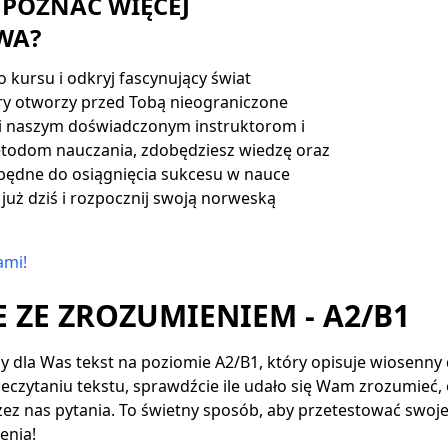
 POZNAĆ WIĘCEJ
WA?
 kursu i odkryj fascynujący świat
ry otworzy przed Tobą nieograniczone
ki naszym doświadczonym instruktorom i
odom nauczania, zdobędziesz wiedzę oraz
zbędne do osiągnięcia sukcesu w nauce
 już dziś i rozpocznij swoją norweską
ami!
E ZE ZROZUMIENIEM - A2/B1
dla Was tekst na poziomie A2/B1, który opisuje wiosenny 
czytaniu tekstu, sprawdźcie ile udało się Wam zrozumieć,
z nas pytania. To świetny sposób, aby przetestować swoje
enia!