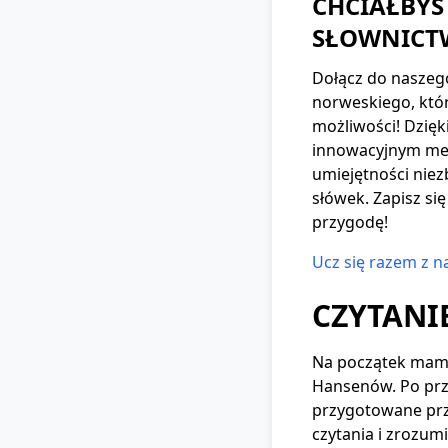
CHCIAŁBYŚ
SŁOWNICT
Dołącz do naszego
norweskiego, któ
możliwości! Dzię
innowacyjnym met
umiejętności nie
słówek. Zapisz się
przygodę!
Ucz się razem z n
CZYTANI
Na początek mamy 
Hansenów. Po prze
przygotowane prze
czytania i zrozumi