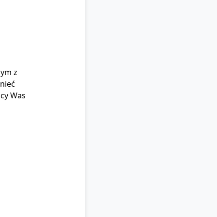
nym z
nieć
ący Was