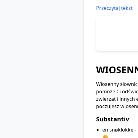
Przeczytaj tekst
WIOSENN
Wiosenny słownicz
pomoże Ci odśwież
zwierząt i innych 
poczujesz wiosenn
Substantiv
en snøklokke -
🌼