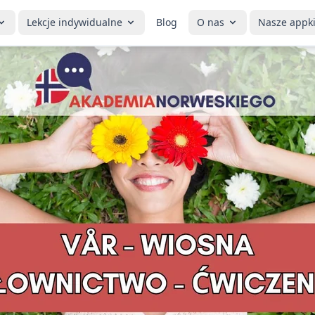
Lekcje indywidualne
Blog
O nas
Nasze appk