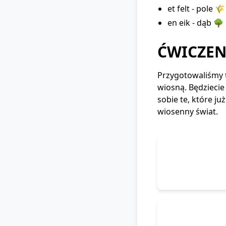
et felt - pole 🌾
en eik - dąb 🌳
ĆWICZE
Przygotowaliśmy t
wiosną. Będziecie
sobie te, które j
wiosenny świat.