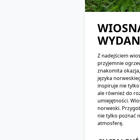
WIOSN
WYDAN
Z nadejściem wiosn
przyjemnie ogrzew
znakomita okazja
języka norweskieg
inspiruje nie tyl
ale również do r
umiejętności. Wio
norweski. Przygo
nie tylko poznać 
atmosferę.