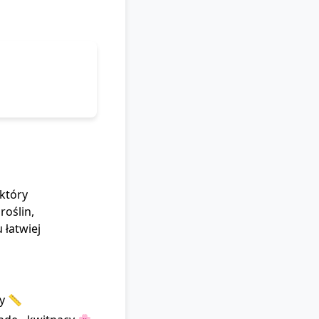
który
roślin,
 łatwiej
ży 📏