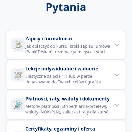
Pytania
Zapisy i formalności
Jak dołączyć do kursu: kroki zapisu, umowa
(BankID/skan), rezerwacja miejsca i start.
Zasady dołączenia po starcie, zmiany formy
nauki (grupa ↔ indywidualne), wybór
Lekcje indywidualne i w duecie
poziomu i podstawowe kwestie
organizacyjne.
Elastyczne zajęcia 1:1 lub w parze
dopasowane do Twoich celów i grafiku.
Pakiety 10/20/30×45 min, możliwość rat,
jasne zasady odwołań, nagrania i materiały
Płatności, raty, waluty i dokumenty
w dedykowanym folderze.
Metody płatności (Stripe/Klarna/przelew),
waluty (NOK/PLN), zaliczka i raty dla kursów
i lekcji 1:1. Faktury/kvittering/EHF,
odroczenia, zwroty i rozliczenia.
Certyfikaty, egzaminy i oferta