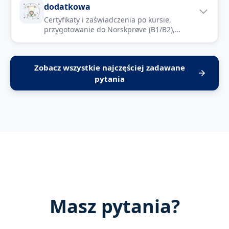
dodatkowa
Certyfikaty i zaświadczenia po kursie,
przygotowanie do Norskprøve (B1/B2),
webinary i konwersacje. Dodatkowo: zajęcia
po angielsku, elementy dialektów, kursy pod
konkretne cele oraz wsparcie dla osób ze
Zobacz wszystkie najczęściej zadawane
szczególnymi potrzebami.
pytania
Masz pytania?