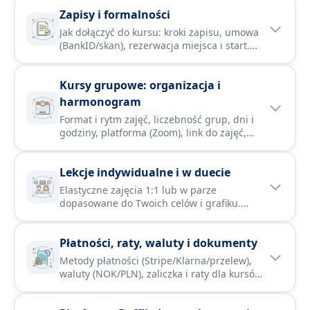
wyróżniamy, jak szybko osiągniesz swoje
Zapisy i formalności
cele językowe i dlaczego warto wybrać naszą
szkołę.
Jak dołączyć do kursu: kroki zapisu, umowa
(BankID/skan), rezerwacja miejsca i start.
Zasady dołączenia po starcie, zmiany formy
nauki (grupa ↔ indywidualne), wybór
Kursy grupowe: organizacja i
poziomu i podstawowe kwestie
organizacyjne.
harmonogram
Format i rytm zajęć, liczebność grup, dni i
godziny, platforma (Zoom), link do zajęć,
nagrania oraz zasady nadrabiania.
Informacje o kursie hybrydowym, sprzęcie i
Lekcje indywidualne i w duecie
sytuacjach wyjątkowych.
Elastyczne zajęcia 1:1 lub w parze
dopasowane do Twoich celów i grafiku.
Pakiety 10/20/30×45 min, możliwość rat,
jasne zasady odwołań, nagrania i materiały
Płatności, raty, waluty i dokumenty
w dedykowanym folderze.
Metody płatności (Stripe/Klarna/przelew),
waluty (NOK/PLN), zaliczka i raty dla kursów
i lekcji 1:1. Faktury/kvittering/EHF,
odroczenia, zwroty i rozliczenia.