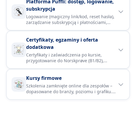
Platforma Puffli: dostęp, logowanie,
subskrypcja
Logowanie (magiczny link/kod, reset hasła),
zarządzanie subskrypcją i płatnościami,
limity urządzeń oraz zakres treści A1–B2 (w
tym dialekty i aplikacje). Pomoc przy
Certyfikaty, egzaminy i oferta
problemach technicznych i informacje o
zniżkach.
dodatkowa
Certyfikaty i zaświadczenia po kursie,
przygotowanie do Norskprøve (B1/B2),
webinary i konwersacje. Dodatkowo: zajęcia
po angielsku, elementy dialektów, kursy pod
Kursy firmowe
konkretne cele oraz wsparcie dla osób ze
szczególnymi potrzebami.
Szkolenia zamknięte online dla zespołów –
dopasowane do branży, poziomu i grafiku.
Rozliczenia B2B (PL/NO, także EHF),
dokumenty dla pracodawcy/NAV oraz
możliwość prowadzenia zajęć po angielsku.